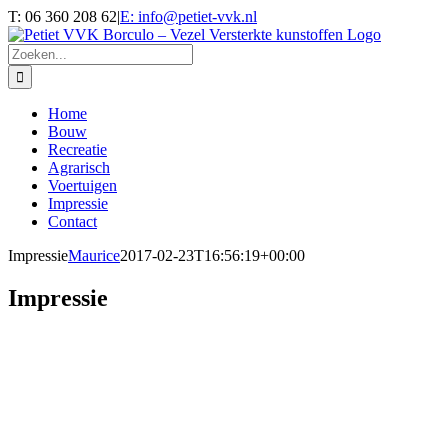
Ga
T: 06 360 208 62
|
E: info@petiet-vvk.nl
naar
inhoud
Zoeken
naar:
Home
Bouw
Recreatie
Agrarisch
Voertuigen
Impressie
Contact
Impressie
Maurice
2017-02-23T16:56:19+00:00
Impressie